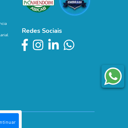
ncia
Redes Sociais
arial
ntinuar
servados!