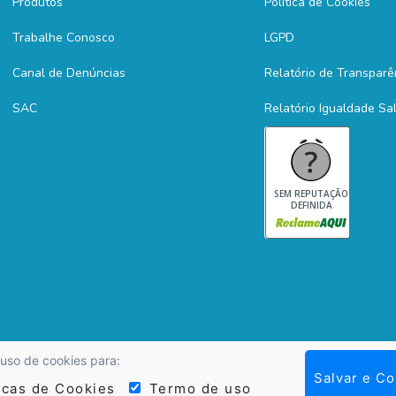
Produtos
Política de Cookies
Trabalhe Conosco
LGPD
Canal de Denúncias
Relatório de Transparê
SAC
Relatório Igualdade Sal
SEM REPUTAÇÃO
DEFINIDA
 uso de cookies para:
Salvar e Co
 2026, Kuky Confeitos - Maritucs Alimentos Ltda. Todos os Direitos Re
icas de Cookies
Termo de uso