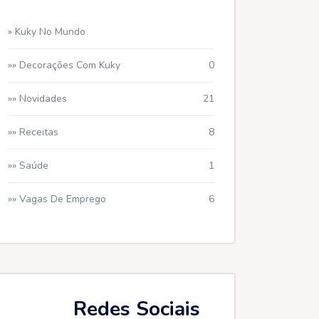
» Kuky No Mundo
»» Decorações Com Kuky
0
»» Novidades
21
»» Receitas
8
»» Saúde
1
»» Vagas De Emprego
6
Redes Sociais