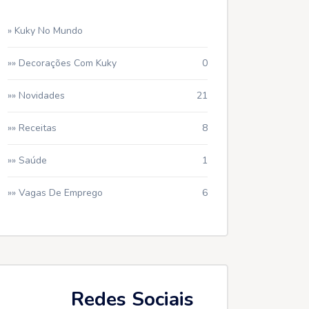
» Kuky No Mundo
»» Decorações Com Kuky
0
»» Novidades
21
»» Receitas
8
»» Saúde
1
»» Vagas De Emprego
6
Redes Sociais