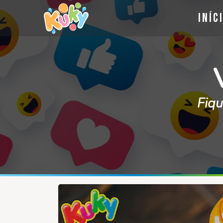
Iníc
Fiqu