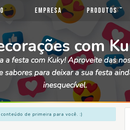
io
Empresa
Produtos
ecorações com Ku
a a festa com Kuky! Aproveite das no
e sabores para deixar a sua festa ain
inesquecível.
conteúdo de primeira para você. :)