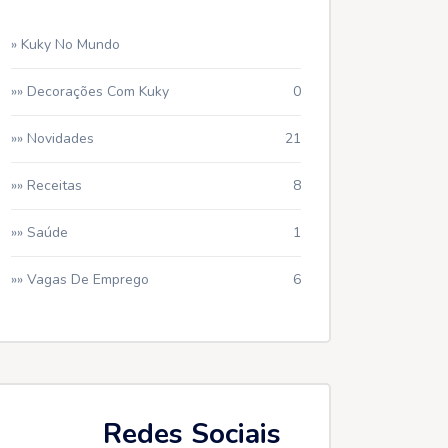
» Kuky No Mundo
»» Decorações Com Kuky
0
»» Novidades
21
»» Receitas
8
»» Saúde
1
»» Vagas De Emprego
6
Redes Sociais