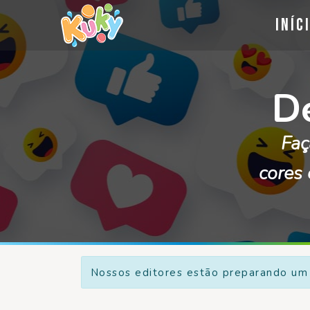
Iníc
D
Faç
cores 
Nossos editores estão preparando um 