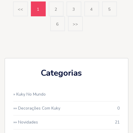
<<
1
2
3
4
5
6
>>
Categorias
» Kuky No Mundo
»» Decorações Com Kuky
0
»» Novidades
21