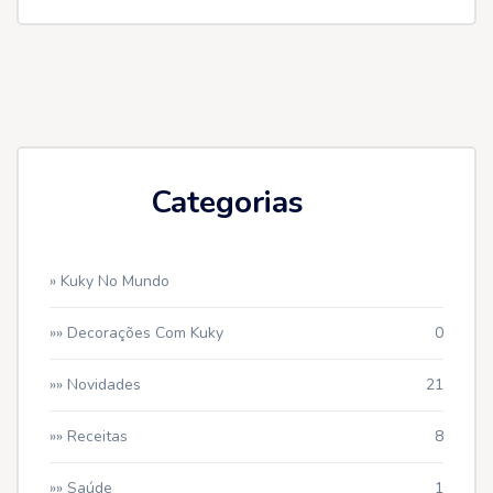
Categorias
» Kuky No Mundo
»» Decorações Com Kuky
0
»» Novidades
21
»» Receitas
8
»» Saúde
1