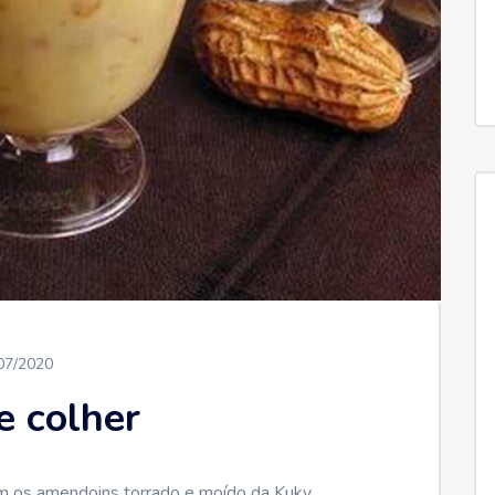
07/2020
e colher
com os amendoins torrado e moído da Kuky