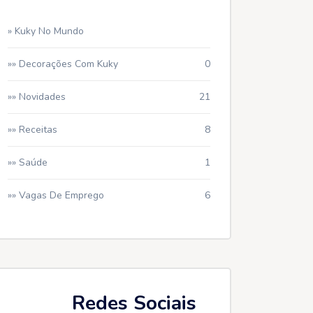
» Kuky No Mundo
»» Decorações Com Kuky
0
»» Novidades
21
»» Receitas
8
»» Saúde
1
»» Vagas De Emprego
6
Redes Sociais