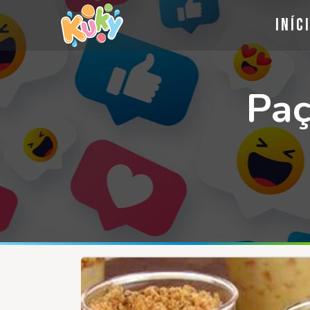
Iníc
Paç