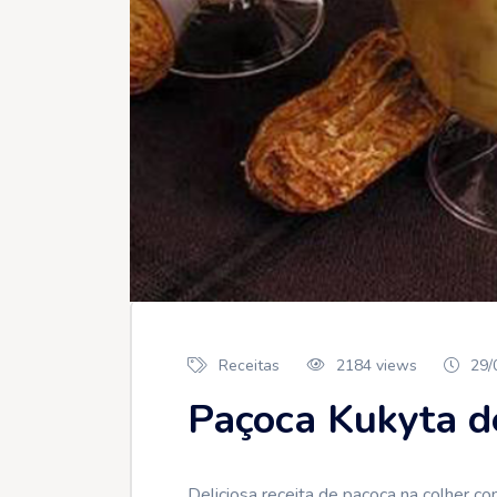
Receitas
2184 views
29/
Paçoca Kukyta d
Deliciosa receita de paçoca na colher 