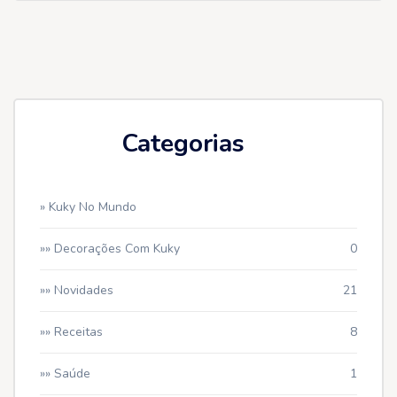
Categorias
» Kuky No Mundo
»» Decorações Com Kuky
0
»» Novidades
21
»» Receitas
8
»» Saúde
1