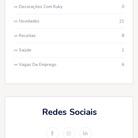
»» Decorações Com Kuky
0
»» Novidades
21
»» Receitas
8
»» Saúde
1
»» Vagas De Emprego
6
Redes Sociais