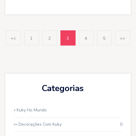
<<
1
2
3
4
5
>>
Categorias
» Kuky No Mundo
»» Decorações Com Kuky
0