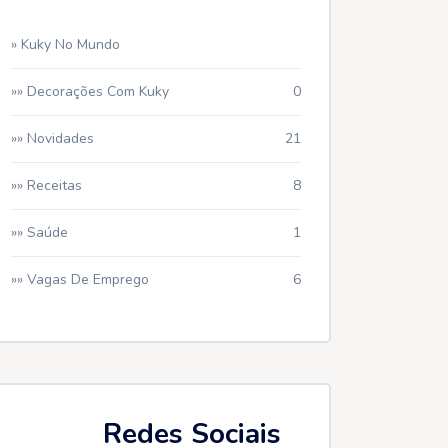
» Kuky No Mundo
»» Decorações Com Kuky
0
»» Novidades
21
»» Receitas
8
»» Saúde
1
»» Vagas De Emprego
6
Redes Sociais