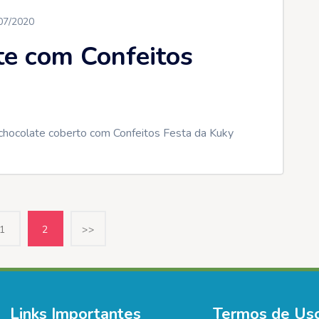
07/2020
te com Confeitos
 chocolate coberto com Confeitos Festa da Kuky
1
2
>>
Links Importantes
Termos de Us