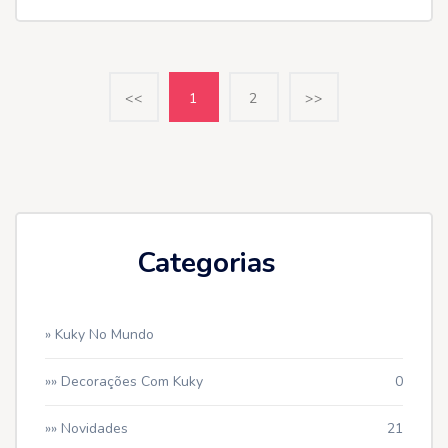
<<
1
2
>>
Categorias
» Kuky No Mundo
»» Decorações Com Kuky
0
»» Novidades
21